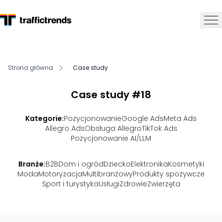
Strona główna
Case study
Case study
#18
Kategorie:
Pozycjonowanie
Google Ads
Meta Ads
Allegro Ads
Obsługa Allegro
TikTok Ads
Pozycjonowanie AI/LLM
Branże:
B2B
Dom i ogród
Dziecko
Elektronika
Kosmetyki
Moda
Motoryzacja
Multibranżowy
Produkty spożywcze
Sport i turystyka
Usługi
Zdrowie
Zwierzęta