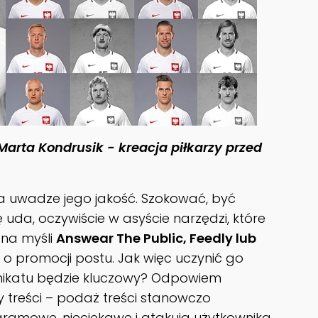
Marta Kondrusik - kreacja piłkarzy przed
na uwadze jego jakość. Szokować, być
 uda, oczywiście w asyście narzędzi, które
 na myśli
Answear The Public, Feedly lub
 o promocji postu. Jak więc uczynić go
unikatu będzie kluczowy? Odpowiem
ny treści – podaż treści stanowczo
gramowe, nieciekawe i atakują użytkownika.