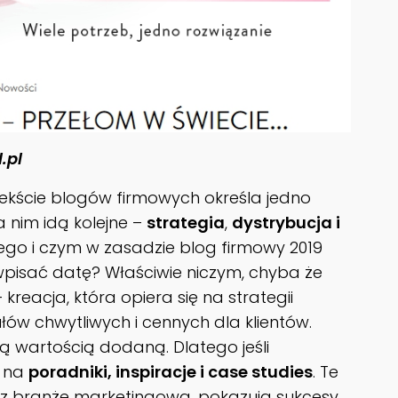
.pl
ekście blogów firmowych określa jedno
Za nim idą kolejne –
strategia
,
dystrybucja i
wego i czym w zasadzie blog firmowy 2019
wpisać datę? Właściwie niczym, chyba że
reacja, która opiera się na strategii
łów chwytliwych i cennych dla klientów.
ną wartością dodaną. Dlatego jeśli
j na
poradniki, inspiracje i case studies
. Te
ez branżę marketingową, pokazują sukcesy