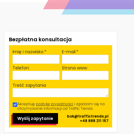
Bezpłatna konsultacja
Imię i nazwisko:*
E-mail:*
Telefon:
Strona www:
Treść zapytania
Akceptuję
politykę prywatności
i zgadzam się na
otrzymywanie informacji od Traffic Trends.
bok@traffictrends.pl
Wyślij zapytanie
+48 888 211 157