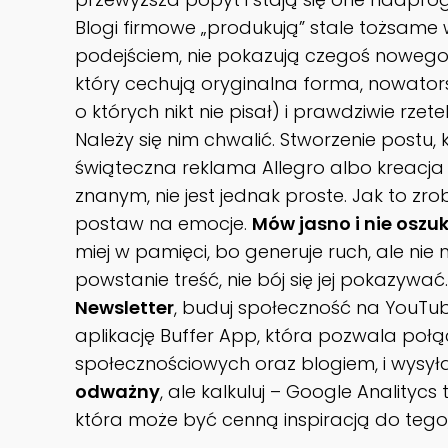
Blogi firmowe „produkują” stale tożsame 
podejściem, nie pokazują czegoś nowego.
który cechują oryginalna forma, nowatorsk
o których nikt nie pisał) i prawdziwie rz
Należy się nim chwalić. Stworzenie postu,
świąteczna reklama Allegro albo kreacja 
znanym, nie jest jednak proste. Jak to zro
postaw na emocje.
Mów jasno i nie oszuk
miej w pamięci, bo generuje ruch, ale ni
powstanie treść, nie bój się jej pokazywać
Newsletter
, buduj społeczność na YouTube
aplikację Buffer App, która pozwala połą
społecznościowych oraz blogiem, i wysył
odważny
, ale kalkuluj – Google Analitycs
która może być cenną inspiracją do tego