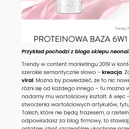
Przykład pochodzi z bloga sklepu neonail
Trendy w content marketingu 2019 w kont
szerokie semantycznie słowo –
kreacja
. 
viral
. Można by powiedzieć, że to nic no
różni się od każdego innego – tu można 
nadamy mu wartościowy kształt. A więc – k
stworzenia wartościowych artykułów, tytu
Takich, które nie będą frazesem, a rzetel
odpowiadasz za blog firmowy, to stawia
ostatnie, choć szczególnie ukochane prz