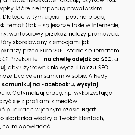
wpisy, które nie imponują nowatorskim
 Dlatego w tym ujęciu – post na blogu,
i temat (tak – są jeszcze takie w Internecie,
etelny, wartościowy przekaz, należy promować.
 który skorelowany z emocjami, jak
piłkarzy przed Euro 2016, stanie się tematem
bić? Przekornie –
na chwilę odejdź od SEO
, a
uj
, aby użytkownik nie wyczuł fałszu. SEO
e może być celem samym w sobie. A kiedy
.
Komunikuj na Facebook’u, wysyłaj
’ie. Optymalizuj pracę, np. wykorzystując
czyć się z profilami z mediów
ać publikacje w jednym czasie.
Bądź
 to skarbnica wiedzy o Twoich klientach,
, co im opowiadać.