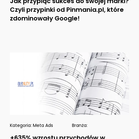
Jak przypiąć sukces do swojej marki?
Czyli przypinki od Pinmania.pl, które
zdominowały Google!
Kategoria:
Meta Ads
Branża:
+635% wzrostu przychodów w